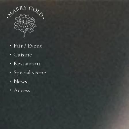
・Fair / Event
・Cuisine
・Restaurant
・Special scene
・News
・Access