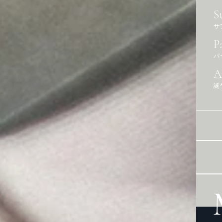
S
サ
P
パ
A
誕