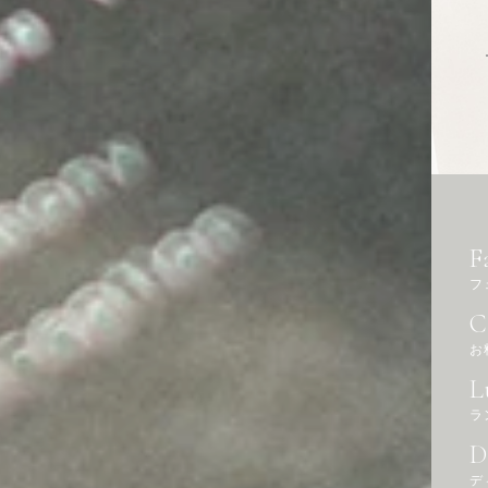
F
フ
C
お
L
ラ
D
デ