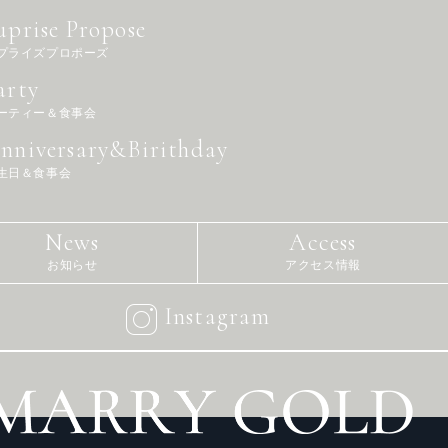
uprise Propose
プライズプロポーズ
arty
ーティー＆食事会
nniversary&Birithday
生日＆食事会
News
Access
お知らせ
アクセス情報
Instagram