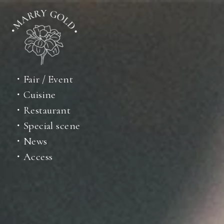
・Fair / Event
・Cuisine
・Restaurant
・Special scene
・News
・Access