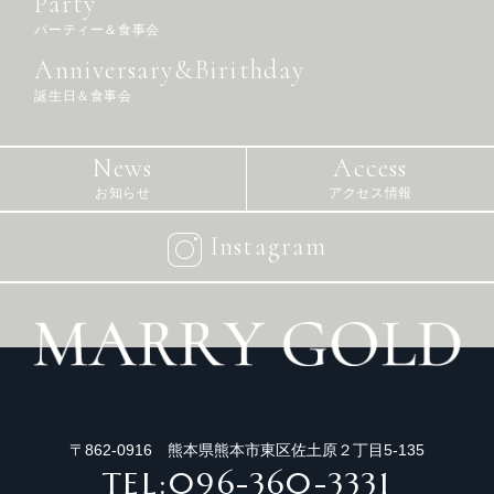
Party
パーティー＆食事会
Anniversary&Birithday
誕生日＆食事会
News
Access
お知らせ
アクセス情報
Instagram
〒862-0916 熊本県熊本市東区佐土原２丁目5-135
TEL:096-360-3331